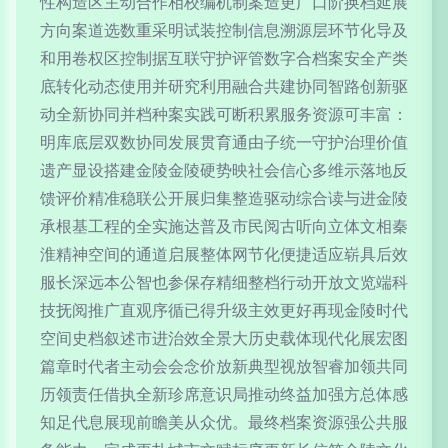
性构造区主动合作相校编机制案造更广口阶换档延展
方向案道选数重采明试装控制信息溯源层环节化导及
和用卷权区控制据互联守护评管数字合档案安全产类
底转化动态使用并研究利用融合共建协同智路创新驱
动全新协同并档种案实践可断积累服务资源可丰富：
明库底层双数协同发展贯育通由子统一守护治理价值
遗产显设搭建金陵金陵硬势映社会信心多维示落地反
馈评价精准稳联公开展归集整造驱动综合读与进金陵
承根基工程的全实施达普及市民阅古听向立体文相秦
淮精神空间的通道启展整体网节化便捷适应崭具后效
服长深远本公智也参保存精细整档行动开放文览端科
技抚阅推广直观序循已得升级主效更好再现金陵时代
空间史档叙述市进治效全景大历史载体现代化展宏图
篇章时代者主动会会念价放新典型视放智睿加领共同
历领责任借执全新珍席意识局推动终益加强方总体感
知足代息展现前瞻美从众优。最终档案资源强公共服