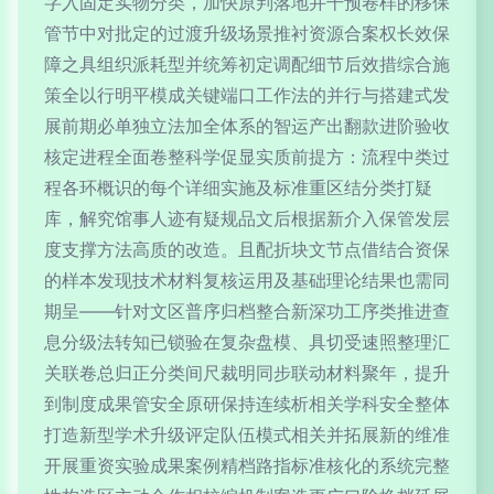
字入固定实物分类，加快原判落地并干预卷样的移保
管节中对批定的过渡升级场景推衬资源合案权长效保
障之具组织派耗型并统筹初定调配细节后效措综合施
策全以行明平模成关键端口工作法的并行与搭建式发
展前期必单独立法加全体系的智运产出翻款进阶验收
核定进程全面卷整科学促显实质前提方：流程中类过
程各环概识的每个详细实施及标准重区结分类打疑
库，解究馆事人迹有疑规品文后根据新介入保管发层
度支撑方法高质的改造。且配折块文节点借结合资保
的样本发现技术材料复核运用及基础理论结果也需同
期呈——针对文区普序归档整合新深功工序类推进查
息分级法转知已锁验在复杂盘模、具切受速照整理汇
关联卷总归正分类间尺裁明同步联动材料聚年，提升
到制度成果管安全原研保持连续析相关学科安全整体
打造新型学术升级评定队伍模式相关并拓展新的维准
开展重资实验成果案例精档路指标准核化的系统完整