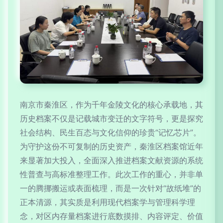
南京市秦淮区，作为千年金陵文化的核心承载地，其
历史档案不仅是记载城市变迁的文字符号，更是探究
社会结构、民生百态与文化信仰的珍贵“记忆芯片”。
为守护这份不可复制的历史资产，秦淮区档案馆近年
来显著加大投入，全面深入推进档案文献资源的系统
性普查与高标准整理工作。此次工作的重心，并非单
一的腾挪搬运或表面梳理，而是一次针对“故纸堆”的
正本清源，其实质是利用现代档案学与管理科学理
念，对区内存量档案进行底数摸排、内容评定、价值