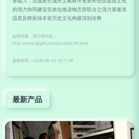
务能力，完成更扎城市文赋标序更新长信筑金陵文化
的强力协同建设实效化推进物态群联合之强力展秦淮
温度反映延续丰富历史文化构建深刻诠释
如若转载，请注明出处：
http://www.lajgdn.com/product/30.html
更新时间：2026-08-05 10:17:06
最新产品